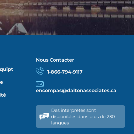
Nous Contacter
quipt
1-866-794-9117
re
encompas@daltonassociates.ca
ité
Des interprètes sont
disponibles dans plus de 230
langues