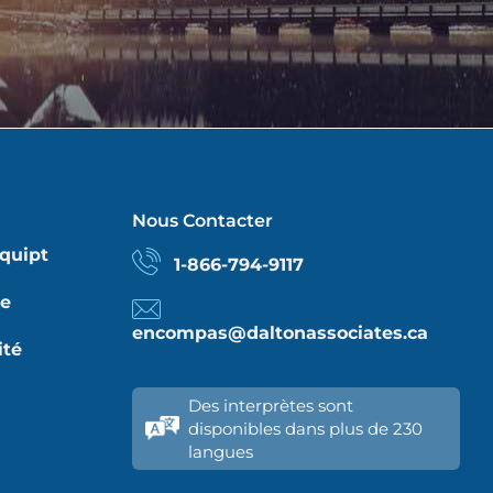
Nous Contacter
quipt
1-866-794-9117
re
encompas@daltonassociates.ca
ité
Des interprètes sont
disponibles dans plus de 230
langues