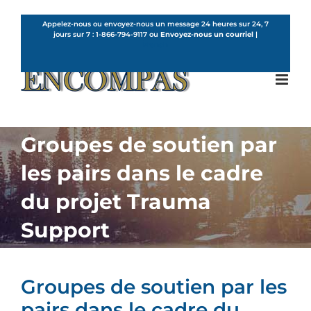
Skip
to
Appelez-nous ou envoyez-nous un message 24 heures sur 24, 7
jours sur 7 :
1-866-794-9117
ou
Envoyez-nous un courriel
|
content
French
Groupes de soutien par
les pairs dans le cadre
du projet Trauma
Support
Groupes de soutien par les
pairs dans le cadre du