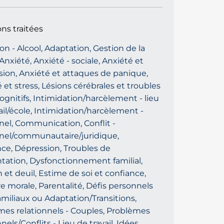
ons traitées
on - Alcool, Adaptation, Gestion de la
 Anxiété, Anxiété - sociale, Anxiété et
ion, Anxiété et attaques de panique,
 et stress, Lésions cérébrales et troubles
gnitifs, Intimidation/harcèlement - lieu
ail/école, Intimidation/harcèlement -
el, Communication, Conflit -
nel/communautaire/juridique,
e, Dépression, Troubles de
ntation, Dysfonctionnement familial,
 et deuil, Estime de soi et confiance,
e morale, Parentalité, Défis personnels
amiliaux ou Adaptation/Transitions,
mes relationnels - Couples, Problèmes
nnels/Conflits - Lieu de travail, Idées