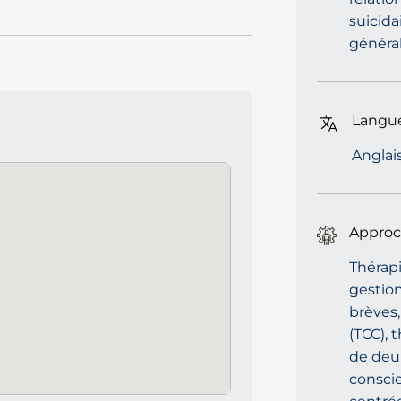
suicida
général
Langue
Anglai
Approc
Thérap
gestion
brèves
(TCC), 
de deui
conscie