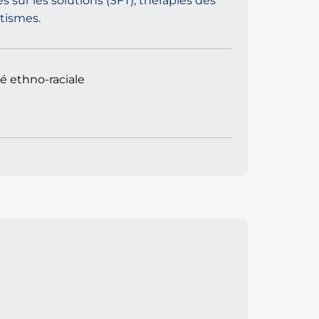
s sur les solutions (SFT), thérapies des
tismes.
té ethno-raciale