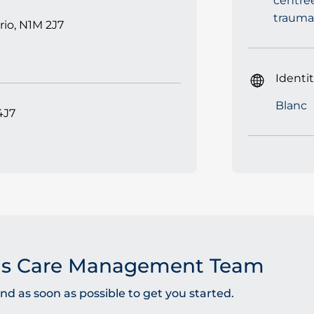
centrée
trauma
rio, N1M 2J7
Identi
Blanc
4J7
as Care Management Team
 as soon as possible to get you started.