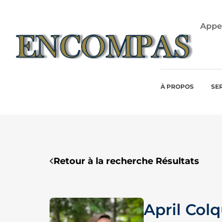
Skip
to
Appel
content
À PROPOS
SE
Retour à la recherche Résultats
April Co