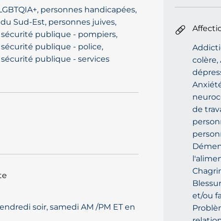
LGBTQIA+, personnes handicapées,
u du Sud-Est, personnes juives,
Affecti
sécurité publique - pompiers,
sécurité publique - police,
Addicti
sécurité publique - services
colère,
dépress
Anxiété
neuroco
de trav
personn
person
Démenc
l'alime
Chagrin
te
Blessur
et/ou f
vendredi soir, samedi AM /PM ET en
Problè
relatio